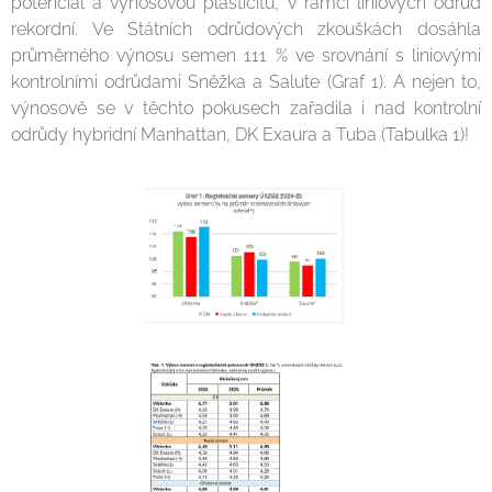
potenciál a výnosovou plasticitu, v rámci liniových odrůd
rekordní. Ve Státních odrůdových zkouškách dosáhla
průměrného výnosu semen 111 % ve srovnání s liniovými
kontrolními odrůdami Sněžka a Salute (Graf 1). A nejen to,
výnosově se v těchto pokusech zařadila i nad kontrolní
odrůdy hybridní Manhattan, DK Exaura a Tuba (Tabulka 1)!