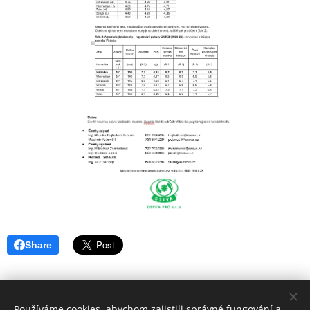
Share
Používáme cookies, abychom zajistili správné fungování a