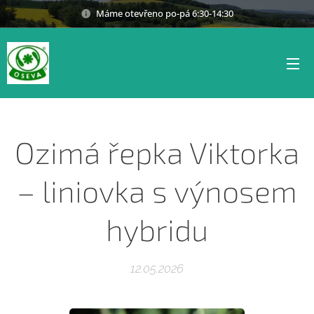
Máme otevřeno po-pá 6:30-14:30
Ozimá řepka Viktorka
– liniovka s výnosem
hybridu
12.05.2026