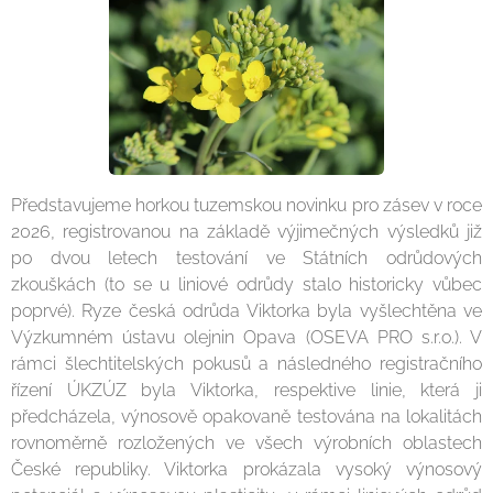
Představujeme horkou tuzemskou novinku pro zásev v roce
2026, registrovanou na základě výjimečných výsledků již
po dvou letech testování ve Státních odrůdových
zkouškách (to se u liniové odrůdy stalo historicky vůbec
poprvé). Ryze česká odrůda Viktorka byla vyšlechtěna ve
Výzkumném ústavu olejnin Opava (OSEVA PRO s.r.o.). V
rámci šlechtitelských pokusů a následného registračního
řízení ÚKZÚZ byla Viktorka, respektive linie, která ji
předcházela, výnosově opakovaně testována na lokalitách
rovnoměrně rozložených ve všech výrobních oblastech
České republiky. Viktorka prokázala vysoký výnosový