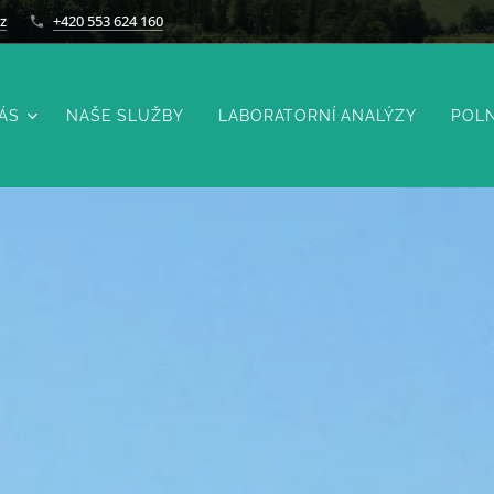
z
+420 553 624 160
ÁS
NAŠE SLUŽBY
LABORATORNÍ ANALÝZY
POLN