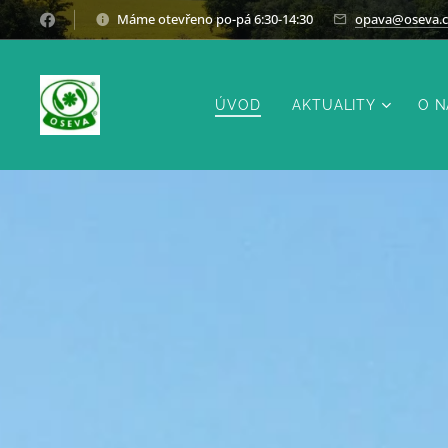
Máme otevřeno po-pá 6:30-14:30
opava@oseva.c
ÚVOD
AKTUALITY
O N